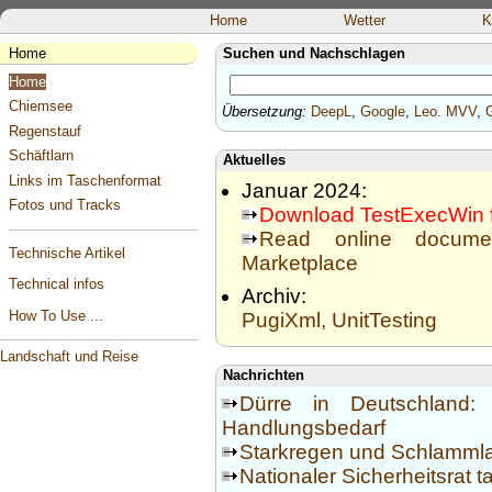
Home
Wetter
K
Home
Suchen und Nachschlagen
Home
Chiemsee
Übersetzung:
DeepL
,
Google
,
Leo.
MVV
,
Regenstauf
Schäftlarn
Aktuelles
Links im Taschenformat
Januar 2024:
Fotos und Tracks
Download TestExecWin fo
Read online documen
Technische Artikel
Marketplace
Technical infos
Archiv:
How To Use ...
PugiXml, UnitTesting
Landschaft und Reise
Nachrichten
Dürre in Deutschland: 
Handlungsbedarf
Starkregen und Schlammla
Nationaler Sicherheitsrat t