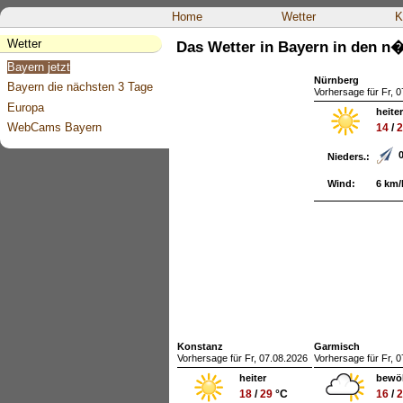
Home
Wetter
K
Wetter
Das Wetter in Bayern in den n�
Bayern jetzt
Nürnberg
Bayern die nächsten 3 Tage
Vorhersage für Fr, 
Europa
heite
WebCams Bayern
14
/
Nieders.:
Wind:
6 km/
Konstanz
Garmisch
Vorhersage für Fr, 07.08.2026
Vorhersage für Fr, 
heiter
bewö
18
/
29
°C
16
/