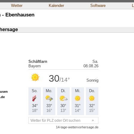
Wetter
Kalender
Software
L
n - Ebenhausen
rhersage
ausen
.de