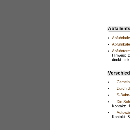
Abfallent
Abfuhrkal
Abfuhrkal
Abfuhrter
Hinweis: 
direkt Link
Verschie
Gemeind
Durch d
S-Bahn-
Die Sch
Kontakt: H
Autowä
Kontakt: 