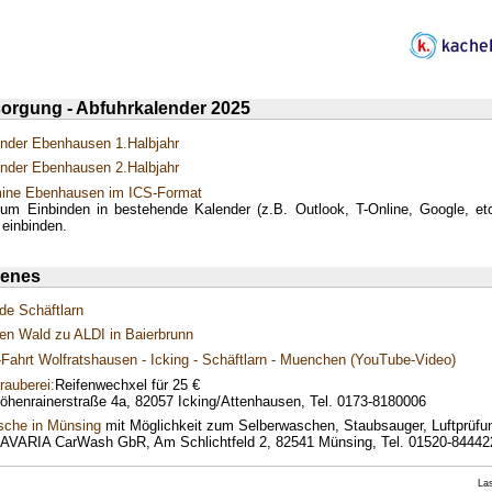
sorgung - Abfuhrkalender 2025
ender Ebenhausen 1.Halbjahr
ender Ebenhausen 2.Halbjahr
mine Ebenhausen im ICS-Format
zum Einbinden in bestehende Kalender (z.B. Outlook, T-Online, Google, etc
 einbinden.
denes
e Schäftlarn
en Wald zu ALDI in Baierbrunn
Fahrt Wolfratshausen - Icking - Schäftlarn - Muenchen (YouTube-Video)
rauberei:
Reifenwechxel für 25 €
öhenrainerstraße 4a, 82057 Icking/Attenhausen, Tel. 0173-8180006
sche in Münsing
mit Möglichkeit zum Selberwaschen, Staubsauger, Luftprüfu
BAVARIA CarWash GbR, Am Schlichtfeld 2, 82541 Münsing, Tel. 01520-84442
Las