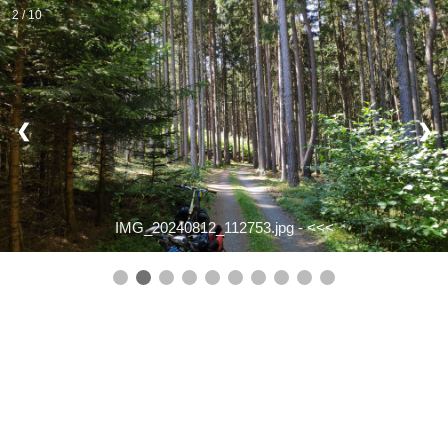
2 / 10
❮
❯
IMG_20240812_112753.jpg -
<<<