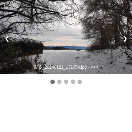
1 / 5
❮
❯
IMG_20240121_131654.jpg -
<<<