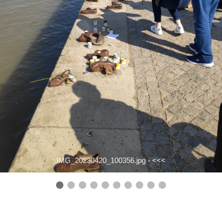
IMG_20230420_100356.jpg -
<<<