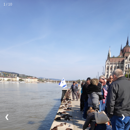
1 / 10
❮
❯