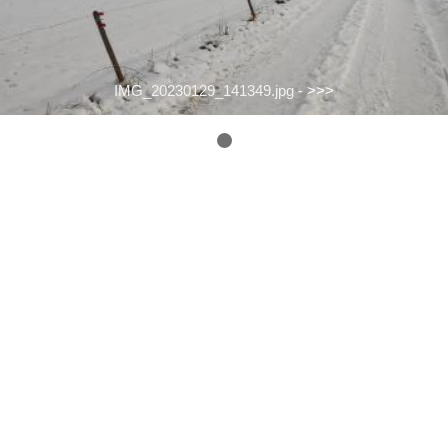
IMG_20230129_141349.jpg -
>>>