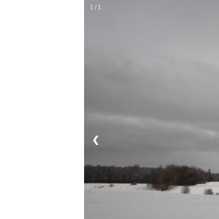
1 / 1
❮