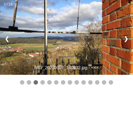
3 / 14
❮
❯
IMG_20230107_140632.jpg -
<<<