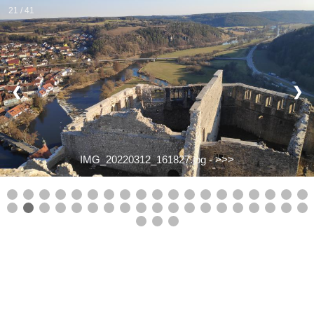
21 / 41
❮
❯
IMG_20220312_161827.jpg -
>>>