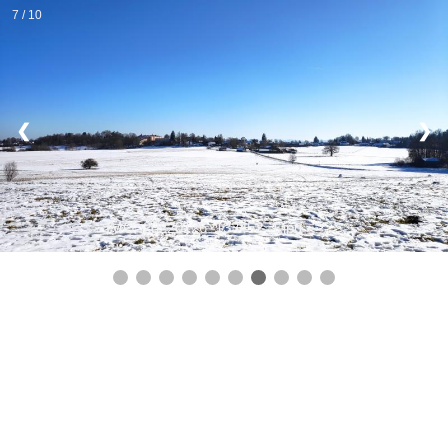
7 / 10
❮
❯
IMG_20220126_133452_1.jpg -
>>>