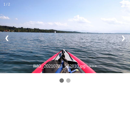
1 / 2
❮
❯
IMG_20210723_152810.jpg -
>>>