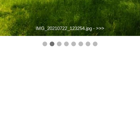
IMG_20210722_123254.jpg -
>>>