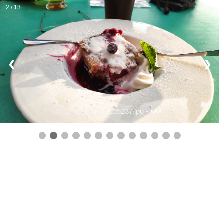
2 / 13
❮
❯
IMG_20210720_195237.jpg -
<<<