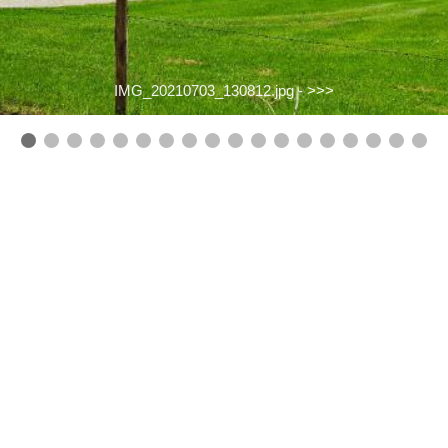
IMG_20210703_130812.jpg -
>>>