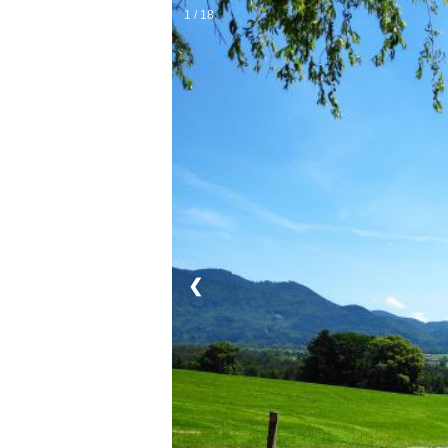
1 / 18
❮