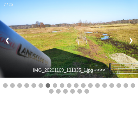
7 / 25
❮
❯
IMG_20201109_131335_1.jpg -
<<<