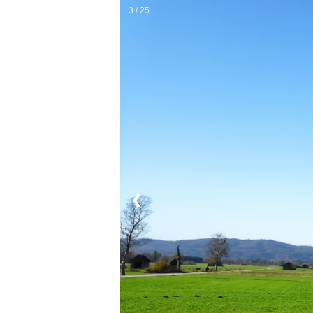
3 / 25
❮