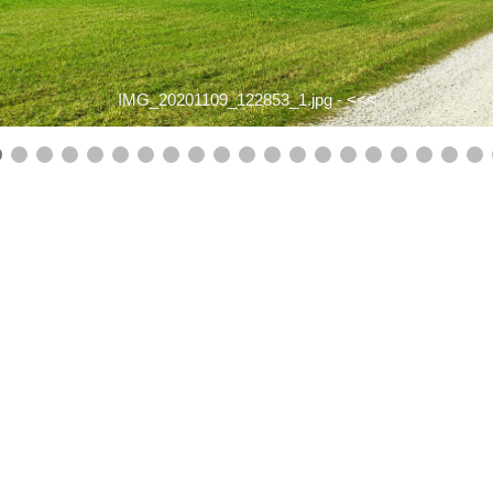
IMG_20201109_122853_1.jpg -
<<<