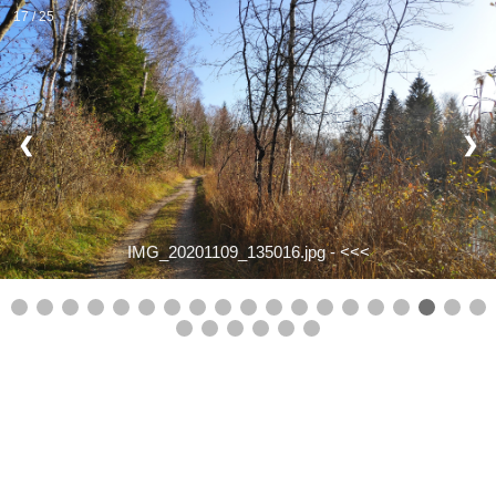
17 / 25
❮
❯
IMG_20201109_135016.jpg -
<<<