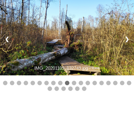
10 / 25
❮
❯
IMG_20201109_132749.jpg -
<<<