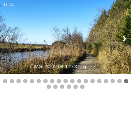
19 / 25
❮
❯
IMG_20201109_141637.jpg -
>>>